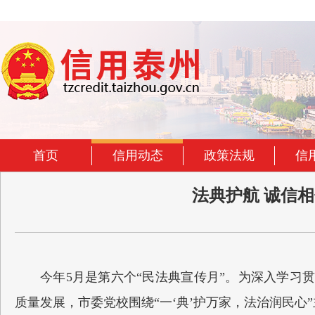
首页
信用动态
政策法规
信
法典护航 诚信
今年5月是第六个“民法典宣传月”。为深入学
质量发展，市委党校围绕“一‘典’护万家，法治润民