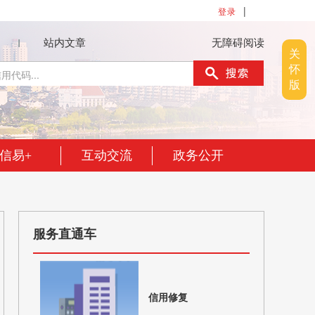
站内文章
无障碍阅读
关
怀
版
信易+
互动交流
政务公开
服务直通车
信用修复