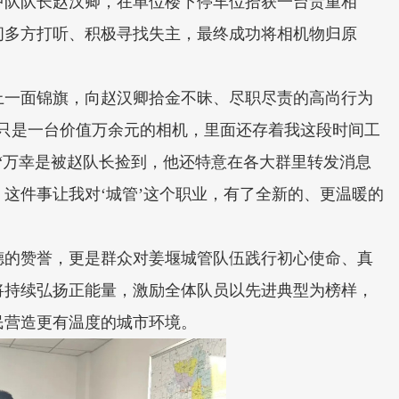
中队队长赵汉卿，在单位楼下停车位拾获一台贵重相
间多方打听、积极寻找失主，最终成功将相机物归原
上一面锦旗，向赵汉卿拾金不昧、尽职尽责的高尚行为
不只是一台价值万余元的相机，里面还存着我这段时间工
“万幸是被赵队长捡到，他还特意在各大群里转发消息
这件事让我对‘城管’这个职业，有了全新的、更温暖的
德的赞誉，更是群众对姜堰城管队伍践行初心使命、真
将持续弘扬正能量，激励全体队员以先进典型为榜样，
民营造更有温度的城市环境。